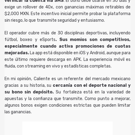
verificar la cuenta vía SMS
. El bono debe usarse en 30 días y
exige un rollover de 40x, con ganancias máximas retirables de
$2,000 MXN. Este incentivo inicial permite probar la plataforma
sin riesgo, lo que transmite seguridad y entusiasmo.
El operador cubre más de 30 disciplinas deportivas, incluyendo
fútbol, boxeo y eSports
. Sus momios son competitivos,
especialmente cuando activa promociones de cuotas
mejoradas.
La app está disponible en iOS y Android, aunque para
este último requiere descarga en APK. La experiencia móvil es
fluida, con streaming en vivo y estadísticas completas.
En mi opinión, Caliente es un referente del mercado mexicano
gracias a su historia, su
cercanía con el deporte nacional y
su bono sin depósito.
Su fortaleza está en la variedad de
apuestas y la confianza que transmite. Como punto a mejorar,
algunos bonos exigen condiciones estrictas que pueden limitar
las ganancias.