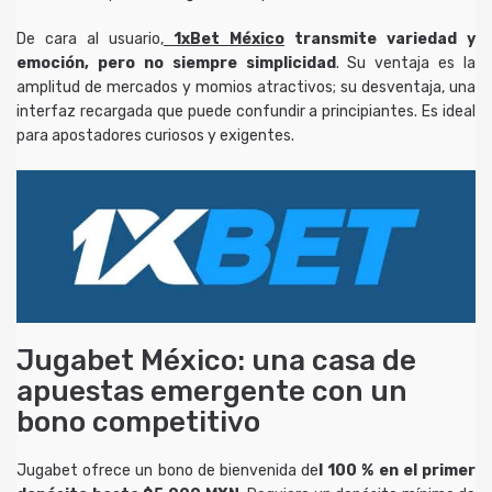
De cara al usuario,
1xBet México
transmite variedad y
emoción, pero no siempre simplicidad
. Su ventaja es la
amplitud de mercados y momios atractivos; su desventaja, una
interfaz recargada que puede confundir a principiantes. Es ideal
para apostadores curiosos y exigentes.
Jugabet México: una casa de
apuestas emergente con un
bono competitivo
Jugabet ofrece un bono de bienvenida de
l 100 % en el primer