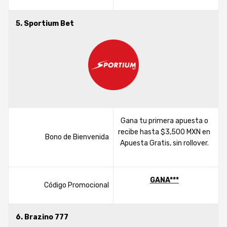
5. Sportium Bet
Gana tu primera apuesta o
recibe hasta $3,500 MXN en
Bono de Bienvenida
Apuesta Gratis, sin rollover.
GANA***
Código Promocional
6. Brazino 777