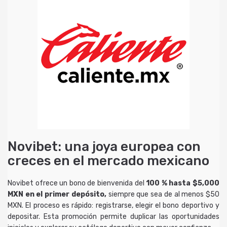
Novibet: una joya europea con
creces en el mercado mexicano
Novibet ofrece un bono de bienvenida del
100 % hasta $5,000
MXN en el primer depósito,
siempre que sea de al menos $50
MXN. El proceso es rápido: registrarse, elegir el bono deportivo y
depositar. Esta promoción permite duplicar las oportunidades