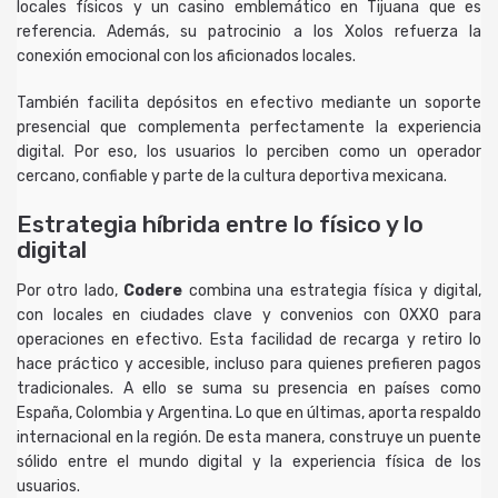
locales físicos y un casino emblemático en Tijuana que es
referencia. Además, su patrocinio a los Xolos refuerza la
conexión emocional con los aficionados locales.
También facilita depósitos en efectivo mediante un soporte
presencial que complementa perfectamente la experiencia
digital. Por eso, los usuarios lo perciben como un operador
cercano, confiable y parte de la cultura deportiva mexicana.
Estrategia híbrida entre lo físico y lo
digital
Por otro lado,
Codere
combina una estrategia física y digital,
con locales en ciudades clave y convenios con OXXO para
operaciones en efectivo. Esta facilidad de recarga y retiro lo
hace práctico y accesible, incluso para quienes prefieren pagos
tradicionales. A ello se suma su presencia en países como
España, Colombia y Argentina. Lo que en últimas, aporta respaldo
internacional en la región. De esta manera, construye un puente
sólido entre el mundo digital y la experiencia física de los
usuarios.