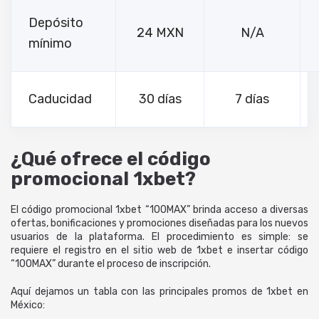
Depósito
24 MXN
N/A
mínimo
Caducidad
30 días
7 días
¿Qué ofrece el código
promocional 1xbet?
El código promocional 1xbet “100MAX” brinda acceso a diversas
ofertas, bonificaciones y promociones diseñadas para los nuevos
usuarios de la plataforma. El procedimiento es simple: se
requiere el registro en el sitio web de 1xbet e insertar código
“100MAX” durante el proceso de inscripción.
Aquí dejamos un tabla con las principales promos de 1xbet en
México: