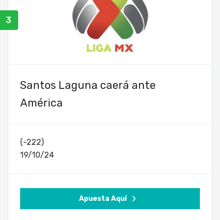
3
Santos Laguna caerá ante
América
(-222)
19/10/24
Apuesta Aquí