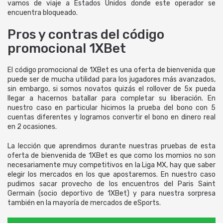
vamos de viaje a Estados Unidos donde este operador se
encuentra bloqueado.
Pros y contras del código
promocional 1XBet
El código promocional de 1XBet es una oferta de bienvenida que
puede ser de mucha utilidad para los jugadores más avanzados,
sin embargo, si somos novatos quizás el rollover de 5x pueda
llegar a hacernos batallar para completar su liberación. En
nuestro caso en particular hicimos la prueba del bono con 5
cuentas diferentes y logramos convertir el bono en dinero real
en 2 ocasiones.
La lección que aprendimos durante nuestras pruebas de esta
oferta de bienvenida de 1XBet es que como los momios no son
necesariamente muy competitivos en la Liga MX, hay que saber
elegir los mercados en los que apostaremos. En nuestro caso
pudimos sacar provecho de los encuentros del Paris Saint
Germain (socio deportivo de 1XBet) y para nuestra sorpresa
también en la mayoría de mercados de eSports.