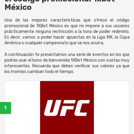
México
Una de las mejores características que ofrece el código
promocional de 1XBet México es que no impone a sus usuarios
prácticamente ninguna restricción a la hora de poder redimirlo.
Es decir, vamos a poder hacer apuestas en la Liga MX, la Copa
América o cualquier campeonato que se nos ocurra.
A continuación te presentamos una serie de eventos en los que
podrás usar el bono de bienvenida 1XBet México con cuotas muy
interesantes. Recuerda que debes verificar sus valores ya que
los momios cambian todo el tiempo.
1