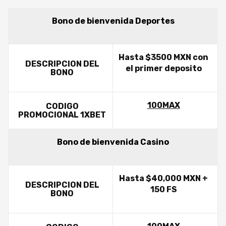
Bono de bienvenida Deportes
Hasta $3500 MXN con
DESCRIPCION DEL
el primer deposito
BONO
100MAX
CODIGO
PROMOCIONAL 1XBET
Bono de bienvenida Casino
Hasta $40,000 MXN +
DESCRIPCION DEL
150 FS
BONO