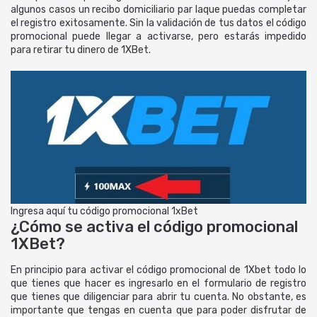
algunos casos un recibo domiciliario par laque puedas completar
el registro exitosamente. Sin la validación de tus datos el código
promocional puede llegar a activarse, pero estarás impedido
para retirar tu dinero de 1XBet.
Ingresa aquí tu código promocional 1xBet
¿Cómo se activa el código promocional
1XBet?
En principio para activar el código promocional de 1Xbet todo lo
que tienes que hacer es ingresarlo en el formulario de registro
que tienes que diligenciar para abrir tu cuenta. No obstante, es
importante que tengas en cuenta que para poder disfrutar de