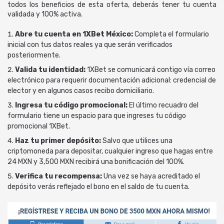
todos los beneficios de esta oferta, deberás tener tu cuenta
validada y 100% activa.
Abre tu cuenta en 1XBet México:
Completa el formulario
inicial con tus datos reales ya que serán verificados
posteriormente.
Valida tu identidad:
1XBet se comunicará contigo vía correo
electrónico para requerir documentación adicional: credencial de
elector y en algunos casos recibo domiciliario.
Ingresa tu código promocional:
El último recuadro del
formulario tiene un espacio para que ingreses tu código
promocional 1XBet.
Haz tu primer depósito:
Salvo que utilices una
criptomoneda para depositar, cualquier ingreso que hagas entre
24 MXN y 3,500 MXN recibirá una bonificación del 100%.
Verifica tu recompensa:
Una vez se haya acreditado el
depósito verás reflejado el bono en el saldo de tu cuenta.