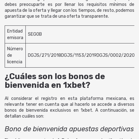
debes preocuparte es por llenar los requisitos mínimos de
apuesta de la oferta y llegar con los tiempos, de resto, podemos
garantizar que se trata de una oferta transparente.
Entidad
SEGOB
emisora
Número
de
DGJS/271/2018DGJS/1153/2019DGJS/0002/2020
licencia
¿Cuáles son los bonos de
bienvenida en 1xbet?
Al considerar el registro en esta plataforma mexicana, es
relevante tener en cuenta que al hacerlo se accede a diversos
bonos de bienvenida exclusivos en 1xbet. A continuación, se
detallan cuáles son:
Bono de bienvenida apuestas deportivas