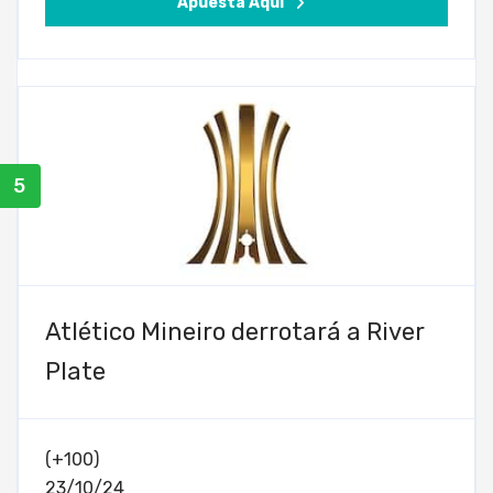
Apuesta Aquí
5
Atlético Mineiro derrotará a River
Plate
(+100)
23/10/24