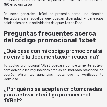
reciben un incremento en su primer depósito acompañado de
150 giros gratuitos.
En líneas generales, 1xBet se presenta como una elección
tentadora para aquellos que buscan diversidad y beneficios
adicionales en sus actividades de apuestas en línea.
Preguntas frecuentes acerca
del código promocional 1xbet
¿Qué pasa con mi código promocional si
no envío la documentación requerida?
Tu código promocional 1XBet quedará completamente activo,
pero debido a las regulaciones propias del mercado mexicano, no
podrás retirar tus ganancias hasta que no verifiques tu
identidad.
¿Por qué no se aceptan criptomonedas
para activar el código promocional
1XBet?