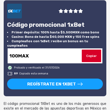
5
rating
Código promocional 1xBet
Primer depósito: 100% hasta $3,500MXN como bono
Casino: Bono de hasta $40,000 MXN y 150 free spins
Cumpleaños con 1xBet: recibe un bonus en tu
cumpleaños
100MAX
Copiar
Probado y verificado el 31/07/2026
89
Copiado esta semana
REGÍSTRATE EN 1XBET
El código promocional 1XBet es uno de los más generosos que
existe en el mercado de las apuestas deportivas en México en