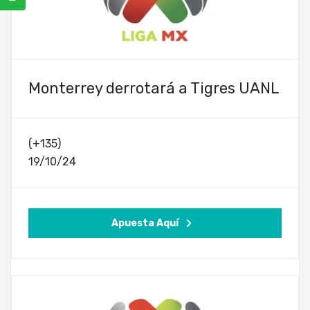
Monterrey derrotará a Tigres UANL
(+135)
19/10/24
Apuesta Aquí