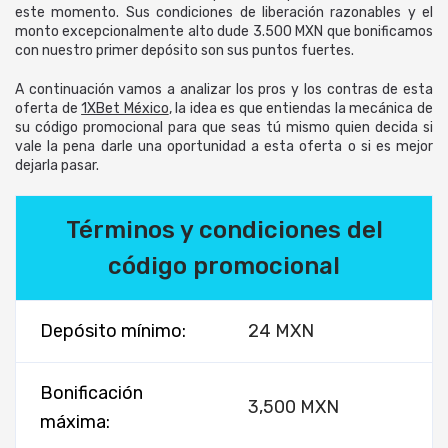
este momento. Sus condiciones de liberación razonables y el
monto excepcionalmente alto dude 3.500 MXN que bonificamos
con nuestro primer depósito son sus puntos fuertes.
A continuación vamos a analizar los pros y los contras de esta
oferta de
1XBet México
, la idea es que entiendas la mecánica de
su código promocional para que seas tú mismo quien decida si
vale la pena darle una oportunidad a esta oferta o si es mejor
dejarla pasar.
Términos y condiciones del
código promocional
Depósito mínimo:
24 MXN
Bonificación
3,500 MXN
máxima: