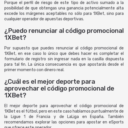
Porque el perfil de riesgo de este tipo de activo sumado a la
posibilidad de que obtengas una ganancia potencialmente alta
excede los márgenes aceptables no sólo para 1XBet, sino para
cualquier operador de apuestas deportivas.
¿Puedo renunciar al código promocional
1XBet?
Por supuesto que puedes renunciar al código promocional de
1XBet, en ese caso lo único que debes hacer es completar el
formulario de registro sin ingresar nada en la casilla dispuesta
para tal fin. La única consecuencia es que apostarás desde el
primer momento con dinero real.
¿Cuál es el mejor deporte para
aprovechar el código promocional de
1XBet?
El mejor deporte para aprovechar el código promocional de
1XBet es el fútbol, pero en este caso hablamos puntualmente de
la Ligue 1 de Francia y de LaLiga en España. También
recomendamos explorar las opciones para apostar en eSports
que ofrece este operador.