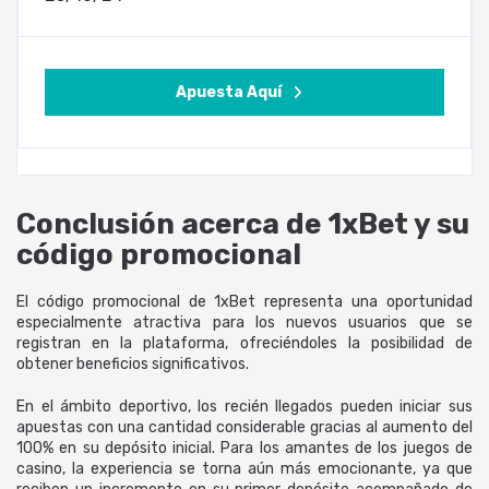
Apuesta Aquí
Conclusión acerca de 1xBet y su
código promocional
El código promocional de 1xBet representa una oportunidad
especialmente atractiva para los nuevos usuarios que se
registran en la plataforma, ofreciéndoles la posibilidad de
obtener beneficios significativos.
En el ámbito deportivo, los recién llegados pueden iniciar sus
apuestas con una cantidad considerable gracias al aumento del
100% en su depósito inicial. Para los amantes de los juegos de
casino, la experiencia se torna aún más emocionante, ya que