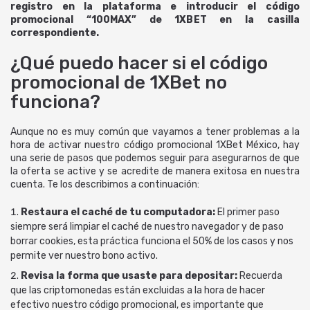
registro en la plataforma e introducir el código
promocional “100MAX” de 1XBET en la casilla
correspondiente.
¿Qué puedo hacer si el código
promocional de 1XBet no
funciona?
Aunque no es muy común que vayamos a tener problemas a la
hora de activar nuestro código promocional 1XBet México, hay
una serie de pasos que podemos seguir para asegurarnos de que
la oferta se active y se acredite de manera exitosa en nuestra
cuenta. Te los describimos a continuación:
Restaura el caché de tu computadora:
El primer paso
siempre será limpiar el caché de nuestro navegador y de paso
borrar cookies, esta práctica funciona el 50% de los casos y nos
permite ver nuestro bono activo.
Revisa la forma que usaste para depositar:
Recuerda
que las criptomonedas están excluidas a la hora de hacer
efectivo nuestro código promocional, es importante que