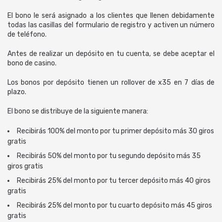
El bono le será asignado a los clientes que llenen debidamente
todas las casillas del formulario de registro y activen un número
de teléfono.
Antes de realizar un depósito en tu cuenta, se debe aceptar el
bono de casino.
Los bonos por depósito tienen un rollover de x35 en 7 días de
plazo.
El bono se distribuye de la siguiente manera:
Recibirás 100% del monto por tu primer depósito más 30 giros
gratis
Recibirás 50% del monto por tu segundo depósito más 35
giros gratis
Recibirás 25% del monto por tu tercer depósito más 40 giros
gratis
Recibirás 25% del monto por tu cuarto depósito más 45 giros
gratis