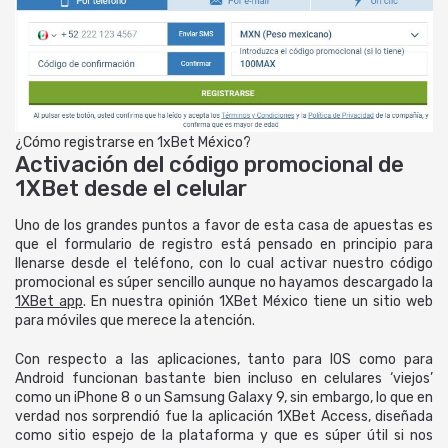
¿Cómo registrarse en 1xBet México?
Activación del código promocional de
1XBet desde el celular
Uno de los grandes puntos a favor de esta casa de apuestas es
que el formulario de registro está pensado en principio para
llenarse desde el teléfono, con lo cual activar nuestro código
promocional es súper sencillo aunque no hayamos descargado la
1XBet app
. En nuestra opinión 1XBet México tiene un sitio web
para móviles que merece la atención.
Con respecto a las aplicaciones, tanto para IOS como para
Android funcionan bastante bien incluso en celulares ‘viejos’
como un iPhone 8 o un Samsung Galaxy 9, sin embargo, lo que en
verdad nos sorprendió fue la aplicación 1XBet Access, diseñada
como sitio espejo de la plataforma y que es súper útil si nos