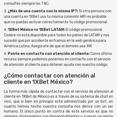
consultes siempre los T&C.
¿Más de una cuenta con la misma IP?:
Si otra persona con
una cuenta en 1XBet usa tu misma conexión WIFI es probable
que no puedas activar correctamente tu código promocional.
1XBet México vs 1XBet LATAM:
El código promocional
Codere no está disponible para todos los países de LATAM y nos
sucedió que por accidente entramos en la web genérica para
América Latina. Asegúrate de que el dominio sea .MX
Ponte en contacto con atención al cliente:
Como último
recurso siempre podemos ponernos en contacto con el servicio
de atención al cliente para obtener ayuda con nuestro código.
¿Cómo contactar con atención al
cliente en 1XBet México?
La forma más rápida de contactar con el servicio de atención al
cliente en 1XBet de México es a través de su sistema de chat en
vivo, que si bien en principio está administrado por un bot, en
cuanto hemos hecho nuestra consulta nos deriva con un ser
humano. El único punto en contra de este servicio es que no
siempre chatearemos con hispanohablantes y a veces se siente