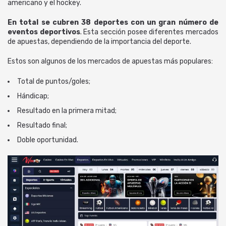
americano y el hockey.
En total se cubren 38 deportes con un gran número de
eventos deportivos
. Esta sección posee diferentes mercados
de apuestas, dependiendo de la importancia del deporte.
Estos son algunos de los mercados de apuestas más populares:
Total de puntos/goles;
Hándicap;
Resultado en la primera mitad;
Resultado final;
Doble oportunidad.