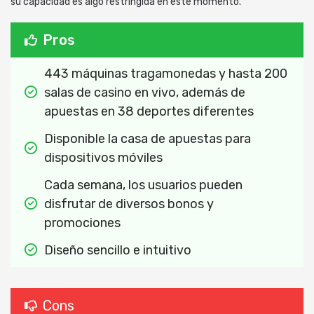
su capacidad es algo restringida en este momento.
Pros
443 máquinas tragamonedas y hasta 200 
salas de casino en vivo, además de 
apuestas en 38 deportes diferentes
Disponible la casa de apuestas para 
dispositivos móviles
Cada semana, los usuarios pueden 
disfrutar de diversos bonos y 
promociones
Diseño sencillo e intuitivo
Cons