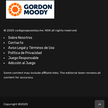
© 2025 codigosapuestas.mx. NSN all rights reserved.
Sobre Nosotros
Contacto
Aviso Legal y Términos de Uso
Política de Privacidad
Juego Responsable
Adicción al Juego
Some content may include affiliate links. The editorial team reviews all
content for accuracy.
Copyright ©2025