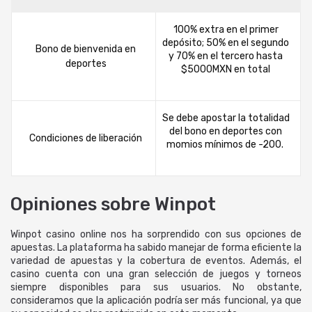
100% extra en el primer
depósito; 50% en el segundo
Bono de bienvenida en
y 70% en el tercero hasta
deportes
$5000MXN en total
Se debe apostar la totalidad
del bono en deportes con
Condiciones de liberación
momios mínimos de -200.
Opiniones sobre Winpot
Winpot casino online nos ha sorprendido con sus opciones de
apuestas. La plataforma ha sabido manejar de forma eficiente la
variedad de apuestas y la cobertura de eventos. Además, el
casino cuenta con una gran selección de juegos y torneos
siempre disponibles para sus usuarios. No obstante,
consideramos que la aplicación podría ser más funcional, ya que