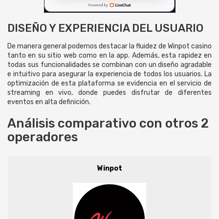
DISEÑO Y EXPERIENCIA DEL USUARIO
De manera general podemos destacar la fluidez de Winpot casino
tanto en su sitio web como en la app. Además, esta rapidez en
todas sus funcionalidades se combinan con un diseño agradable
e intuitivo para asegurar la experiencia de todos los usuarios. La
optimización de esta plataforma se evidencia en el servicio de
streaming en vivo, donde puedes disfrutar de diferentes
eventos en alta definición.
Análisis comparativo con otros 2
operadores
Winpot