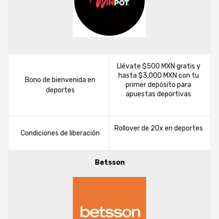
Llévate $500 MXN gratis y
hasta $3,000 MXN con tu
Bono de bienvenida en
primer depósito para
deportes
apuestas deportivas
Rollover de 20x en deportes
Condiciones de liberación
Betsson