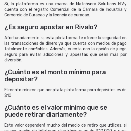
Si, la plataforma es una marca de Matchserv Solutions N.V.y
cuenta con el registro Comercial de la Cámara de Industria y
Comercio de Curacao y la licencia de curacao.
¿Es seguro apostar en Rivalo?
Afortunadamente si, esta plataforma te ofrece la seguridad en
las transacciones de dinero ya que cuenta con medios de pago
totalmente confiables. Además, cuenta con la opción de juego
seguro para evitar adicciones y apuestas que sean más por
diversión.
¿Cuánto es el monto mínimo para
depositar?
El monto mínimo que acepta la plataforma para depósitos es de
$10
¿Cuánto es el valor mínimo que se
puede retirar diariamente?
Este valor dependerá mucho del medio de retiro que utilices, si
es por medio de billeteras electrónicas es de $10.000 y para