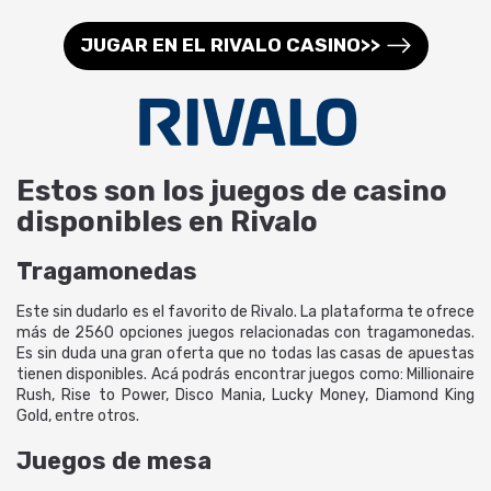
JUGAR EN EL RIVALO CASINO>>
Estos son los juegos de casino
disponibles en Rivalo
Tragamonedas
Este sin dudarlo es el favorito de Rivalo. La plataforma te ofrece
más de 2560 opciones juegos relacionadas con tragamonedas.
Es sin duda una gran oferta que no todas las casas de apuestas
tienen disponibles. Acá podrás encontrar juegos como: Millionaire
Rush, Rise to Power, Disco Mania, Lucky Money, Diamond King
Gold, entre otros.
Juegos de mesa