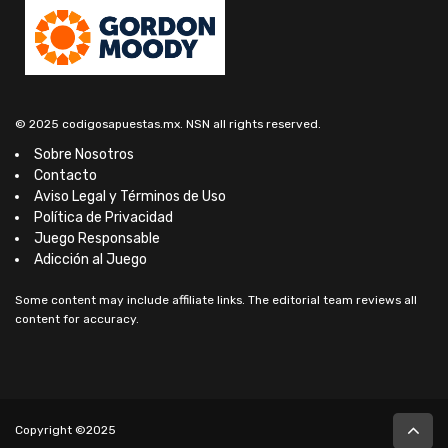
© 2025 codigosapuestas.mx. NSN all rights reserved.
Sobre Nosotros
Contacto
Aviso Legal y Términos de Uso
Política de Privacidad
Juego Responsable
Adicción al Juego
Some content may include affiliate links. The editorial team reviews all
content for accuracy.
Copyright ©2025