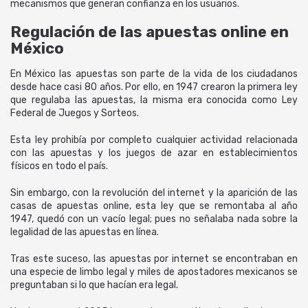
mecanismos que generan confianza en los usuarios.
Regulación de las apuestas online en
México
En México las apuestas son parte de la vida de los ciudadanos
desde hace casi 80 años. Por ello, en 1947 crearon la primera ley
que regulaba las apuestas, la misma era conocida como Ley
Federal de Juegos y Sorteos.
Esta ley prohibía por completo cualquier actividad relacionada
con las apuestas y los juegos de azar en establecimientos
físicos en todo el país.
Sin embargo, con la revolución del internet y la aparición de las
casas de apuestas online, esta ley que se remontaba al año
1947, quedó con un vacío legal; pues no señalaba nada sobre la
legalidad de las apuestas en línea.
Tras este suceso, las apuestas por internet se encontraban en
una especie de limbo legal y miles de apostadores mexicanos se
preguntaban si lo que hacían era legal.