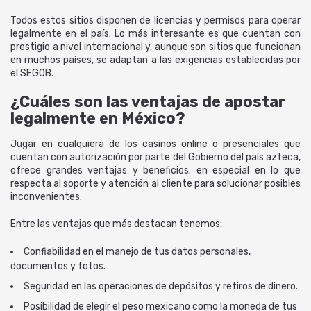
Todos estos sitios disponen de licencias y permisos para operar
legalmente en el país. Lo más interesante es que cuentan con
prestigio a nivel internacional y, aunque son sitios que funcionan
en muchos países, se adaptan a las exigencias establecidas por
el SEGOB.
¿Cuáles son las ventajas de apostar
legalmente en México?
Jugar en cualquiera de los casinos online o presenciales que
cuentan con autorización por parte del Gobierno del país azteca,
ofrece grandes ventajas y beneficios; en especial en lo que
respecta al soporte y atención al cliente para solucionar posibles
inconvenientes.
Entre las ventajas que más destacan tenemos:
Confiabilidad en el manejo de tus datos personales,
documentos y fotos.
Seguridad en las operaciones de depósitos y retiros de dinero.
Posibilidad de elegir el peso mexicano como la moneda de tus