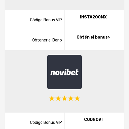
INSTA200MX
Código Bonus VIP
Obtén el bonus>
Obtener el Bono
CODNOVI
Código Bonus VIP