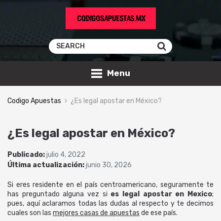
Menu
Codigo Apuestas
¿Es legal apostar en México?
¿Es legal apostar en México?
Publicado:
julio 4, 2022
Última actualización:
junio 30, 2026
Si eres residente en el país centroamericano, seguramente te
has preguntado alguna vez si
es legal apostar en Mexico
;
pues, aquí aclaramos todas las dudas al respecto y te decimos
cuales son las
mejores casas de apuestas
de ese país.