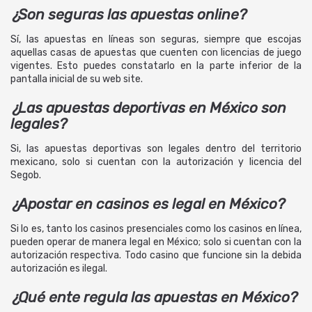
¿Son seguras las apuestas online?
Sí, las apuestas en líneas son seguras, siempre que escojas
aquellas casas de apuestas que cuenten con licencias de juego
vigentes. Esto puedes constatarlo en la parte inferior de la
pantalla inicial de su web site.
¿Las apuestas deportivas en México son
legales?
Si, las apuestas deportivas son legales dentro del territorio
mexicano, solo si cuentan con la autorización y licencia del
Segob.
¿Apostar en casinos es legal en México?
Si lo es, tanto los casinos presenciales como los casinos en línea,
pueden operar de manera legal en México; solo si cuentan con la
autorización respectiva. Todo casino que funcione sin la debida
autorización es ilegal.
¿Qué ente regula las apuestas en México?