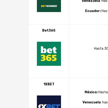
Venezuela
: Ha
Ecuador:
Has
Bet365
Hasta 3
1XBET
México:
Hasta
Venezuela
: ha