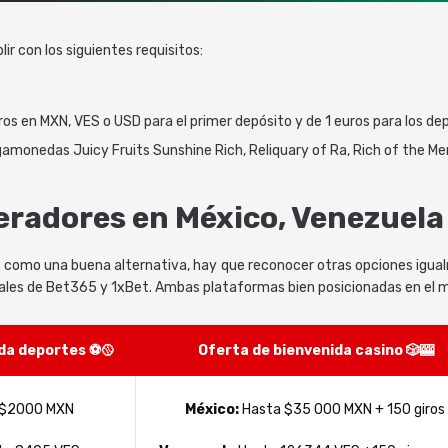
ir con los siguientes requisitos:
os en MXN, VES o USD para el primer depósito y de 1 euros para los dep
tragamonedas Juicy Fruits Sunshine Rich, Reliquary of Ra, Rich of the 
eradores en México, Venezuela
a como una buena alternativa, hay que reconocer otras opciones igual
nales de Bet365 y 1xBet. Ambas plataformas bien posicionadas en el 
da deportes ⚽🥎
Oferta de bienvenida casino 🎲🎰
a $2000 MXN
México:
Hasta $35 000 MXN + 150 giros