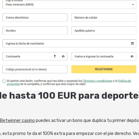
de hasta 100 EUR para deporte
Betwinner casino
puedes activar un bono que duplica tu primer depós
no, esta promo te da el 100% extra para empezar con el pie derecho.