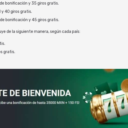
 bonificación y 35 giros gratis.
 y 40 giros gratis.
e bonificación y 45 giros gratis.
buye de la siguiente manera, según cada país:
is.
s gratis.