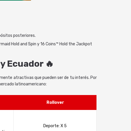
ósitos posteriores.
Mermaid Hold and Spin y 16 Coins™ Hold the Jackpot
 y Ecuador 🔥
mente atractivas que pueden ser de tu interés. Por
mercado latinoamericano:
Rollover
Deporte: X 5