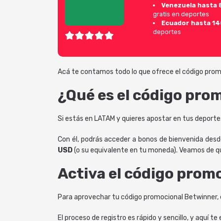
Venezuela hasta
gratis en deportes
Ecuador hasta 14
deportes
5
rating
Acá te contamos todo lo que ofrece el código prom
¿Qué es el código pro
Si estás en LATAM y quieres apostar en tus deporte
Con él, podrás acceder a bonos de bienvenida des
USD
(o su equivalente en tu moneda). Veamos de qu
Activa el c
ódigo promo
Para aprovechar tu código promocional Betwinner, e
El proceso de registro es rápido y sencillo, y aquí 