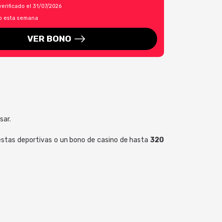
erificado el 31/07/2026
o esta semana
VER BONO
sar.
stas deportivas o un bono de casino de hasta
320