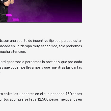
 son una suerte de incentivo fijo que parece estar
nmarcada en un tiempo muy específico, sólo podremos
 mucha atención.
 card ganemos o perdamos la partida y que por cada
tas que podemos llevarnos y que mientras las cartas
.
o entre los jugadores en el que por cada 750 pesos
 puntos acumule se lleva 12,500 pesos mexicanos en