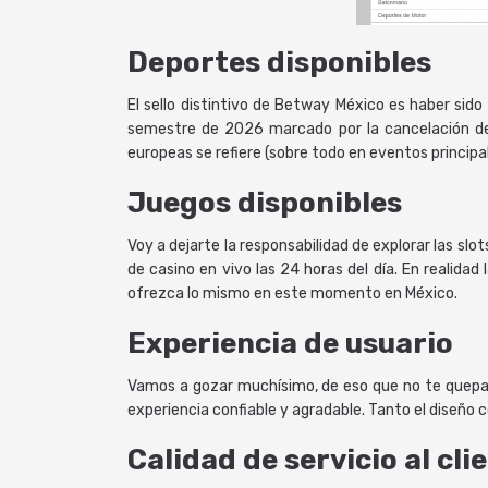
Deportes disponibles
El sello distintivo de Betway México es haber sido
semestre de 2026 marcado por la cancelación de
europeas se refiere (sobre todo en eventos principa
Juegos disponibles
Voy a dejarte la responsabilidad de explorar las s
de casino en vivo las 24 horas del día. En realid
ofrezca lo mismo en este momento en México.
Experiencia de usuario
Vamos a gozar muchísimo, de eso que no te quepa 
experiencia confiable y agradable. Tanto el diseño
Calidad de servicio al cli