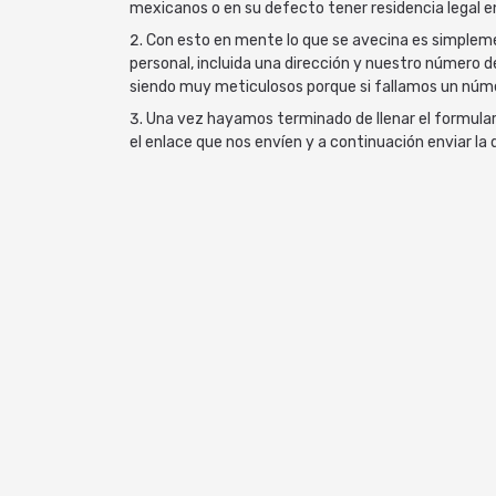
mexicanos o en su defecto tener residencia legal en
Con esto en mente lo que se avecina es simpleme
personal, incluida una dirección y nuestro número d
siendo muy meticulosos porque si fallamos un númer
Una vez hayamos terminado de llenar el formulari
el enlace que nos envíen y a continuación enviar l