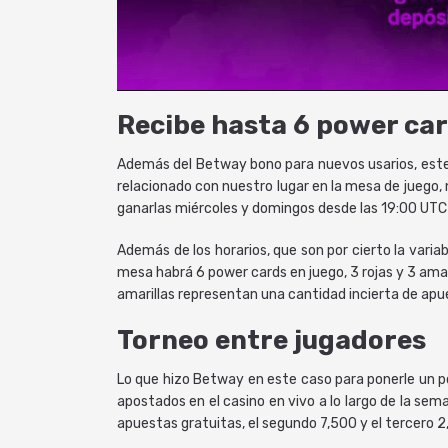
Recibe hasta 6 power ca
Además del Betway bono para nuevos usarios, este 
relacionado con nuestro lugar en la mesa de juego,
ganarlas miércoles y domingos desde las 19:00 UTC
Además de los horarios, que son por cierto la var
mesa habrá 6 power cards en juego, 3 rojas y 3 ama
amarillas representan una cantidad incierta de apues
Torneo entre jugadores
Lo que hizo Betway en este caso para ponerle un p
apostados en el casino en vivo a lo largo de la s
apuestas gratuitas, el segundo 7,500 y el tercero 2