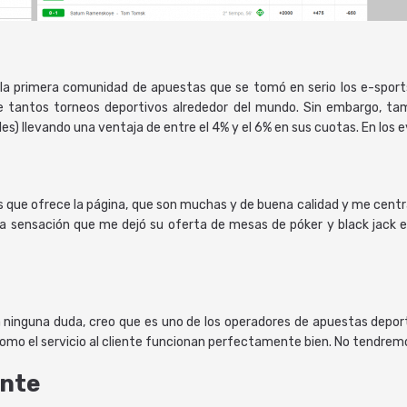
 la primera comunidad de apuestas que se tomó en serio los e-sports, 
 tantos torneos deportivos alrededor del mundo. Sin embargo, ta
les) llevando una ventaja de entre el 4% y el 6% en sus cuotas. En lo
lots que ofrece la página, que son muchas y de buena calidad y me ce
ad la sensación que me dejó su oferta de mesas de póker y black jack
ninguna duda, creo que es uno de los operadores de apuestas deport
 como el servicio al cliente funcionan perfectamente bien. No tendrem
ente