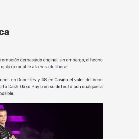
ica
promoción demasiado original, sin embargo, el hecho
alá razonable a la hora de liberar.
eces en Deportes y 48 en Casino el valor del bono
dito Cash, Oxxo Pay o en su defecto con cualquiera
posible.