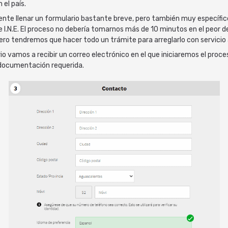
 el país.
nte llenar un formulario bastante breve, pero también muy específic
e I.N.E. El proceso no debería tomarnos más de 10 minutos en el peor 
o tendremos que hacer todo un trámite para arreglarlo con servicio a
o vamos a recibir un correo electrónico en el que iniciaremos el proc
a documentación requerida.