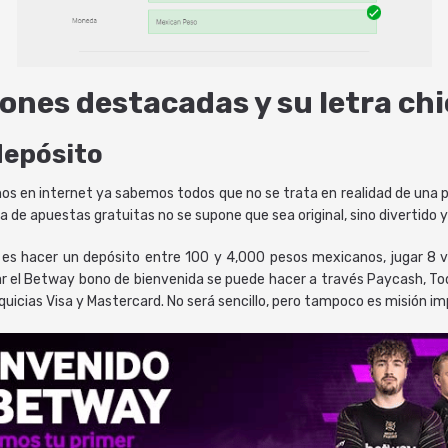
ones destacadas y su letra ch
depósito
os en internet ya sabemos todos que no se trata en realidad de una 
e apuestas gratuitas no se supone que sea original, sino divertido y oj
a es hacer un depósito entre 100 y 4,000 pesos mexicanos, jugar 8 v
sar el Betway bono de bienvenida se puede hacer a través Paycash, To
quicias Visa y Mastercard. No será sencillo, pero tampoco es misión im