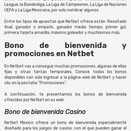
League, la Bundesliga, La Liga de Campeones, La Liga de Naciones
UEFA y La Liga Mexicana, por solo nombrar algunos.
Entre los tipos de apuestas que Netbet ofrece están: Resultado
final, ganador o empate, ganador medio tiempo, primer gol,
primera tarjeta amarilla, máximo goleador y muchísimos más.
Bono de bienvenida y
promociones en Netbet
En Netbet vas a conseguir muchas promociones, algunas de ellas
fijas y otras tantas temporales. Conoce todos los bonos
disponibles con solo ingresar a la página web de Netbet y hacer
clic en la pestaña “Promociones”.
A continuación, te presentamos los bonos de bienvenida
ofrecidos por Netbet en su web:
Bono de bienvenida Casino
Netbet Mexico ofrece un bono de bienvenida especialmente
diseñado para los juegos de casino; con el que pueden ganar el