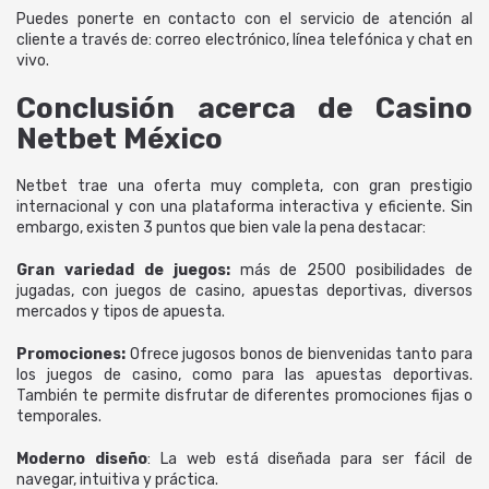
Puedes ponerte en contacto con el servicio de atención al
cliente a través de: correo electrónico, línea telefónica y chat en
vivo.
Conclusión acerca de Casino
Netbet México
Netbet trae una oferta muy completa, con gran prestigio
internacional y con una plataforma interactiva y eficiente. Sin
embargo, existen 3 puntos que bien vale la pena destacar:
Gran variedad de juegos:
más de 2500 posibilidades de
jugadas, con juegos de casino, apuestas deportivas, diversos
mercados y tipos de apuesta.
Promociones:
Ofrece jugosos bonos de bienvenidas tanto para
los juegos de casino, como para las apuestas deportivas.
También te permite disfrutar de diferentes promociones fijas o
temporales.
Moderno diseño
: La web está diseñada para ser fácil de
navegar, intuitiva y práctica.