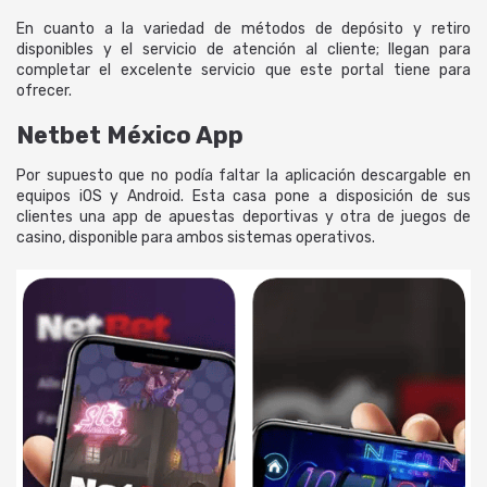
En cuanto a la variedad de métodos de depósito y retiro
disponibles y el servicio de atención al cliente; llegan para
completar el excelente servicio que este portal tiene para
ofrecer.
Netbet México App
Por supuesto que no podía faltar la aplicación descargable en
equipos iOS y Android. Esta casa pone a disposición de sus
clientes una app de apuestas deportivas y otra de juegos de
casino, disponible para ambos sistemas operativos.