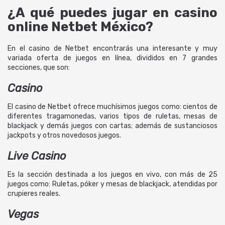
¿A qué puedes jugar en casino
online Netbet
México?
En el casino de Netbet encontrarás una interesante y muy
variada oferta de juegos en línea, divididos en 7 grandes
secciones, que son:
Casino
El casino de Netbet ofrece muchísimos juegos como: cientos de
diferentes tragamonedas, varios tipos de ruletas, mesas de
blackjack y demás juegos con cartas; además de sustanciosos
jackpots y otros novedosos juegos.
Live Casino
Es la sección destinada a los juegos en vivo, con más de 25
juegos como: Ruletas, póker y mesas de blackjack, atendidas por
crupieres reales.
Vegas