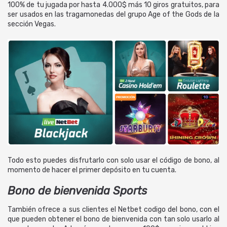
100% de tu jugada por hasta 4.000$ más 10 giros gratuitos, para
ser usados en las tragamonedas del grupo Age of the Gods de la
sección Vegas.
Todo esto puedes disfrutarlo con solo usar el código de bono, al
momento de hacer el primer depósito en tu cuenta.
Bono de bienvenida Sports
También ofrece a sus clientes el Netbet codigo del bono, con el
que pueden obtener el bono de bienvenida con tan solo usarlo al