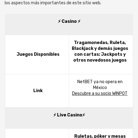
los aspectos más importantes de este sitio web.
⚡️ Casino ⚡️
Tragamonedas, Ruleta,
Blackjack y demás juegos
Juegos Disponibles
con cartas; Jackpots y
otros novedosos juegos
NetBET ya no opera en
México
Link
Descubre a su socio WINPOT
⚡️ Live Casino⚡️
Ruletas, póker y mesas